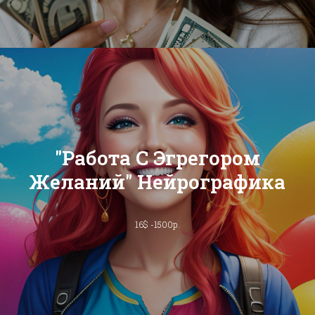
"Работа С Эгрегором
Желаний" Нейрографика
16$ -1500р.