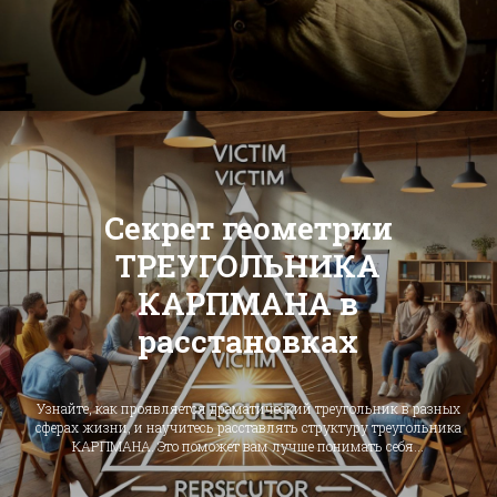
Секрет геометрии
ТРЕУГОЛЬНИКА
КАРПМАНА в
расстановках
Узнайте, как проявляется драматический треугольник в разных
сферах жизни, и научитесь расставлять структуру треугольника
КАРПМАНА. Это поможет вам лучше понимать себя...