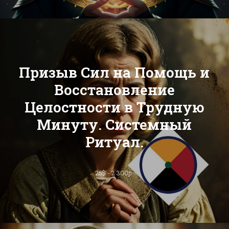
Призыв Сил на Помощь и
Восстановление
Целостности в Трудную
Минуту. Системный
Ритуал.
25$ - 2 300р.