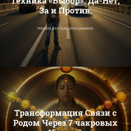
Техника «Выбор». Да-Нет,
За и Против.
техника для принятия решения
Трансформация Связи с
Родом Через 7 чакровых