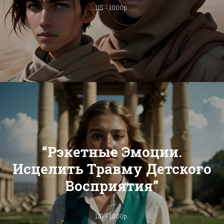
11$ - 1000р.
“Рэкетные Эмоции.
Исцелить Травму Детского
Восприятия”
11$ - 1000р.