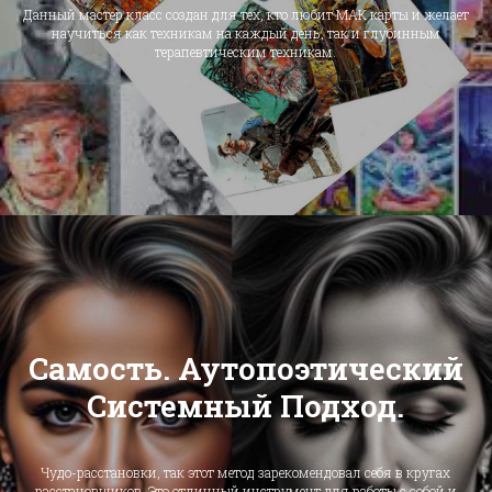
Данный мастер класс создан для тех, кто любит МАК карты и желает
научиться как техникам на каждый день, так и глубинным
терапевтическим техникам.
Самость. Аутопоэтический
Системный Подход.
Чудо-расстановки, так этот метод зарекомендовал себя в кругах
расстановщиков. Это отличный инструмент для работы с собой и