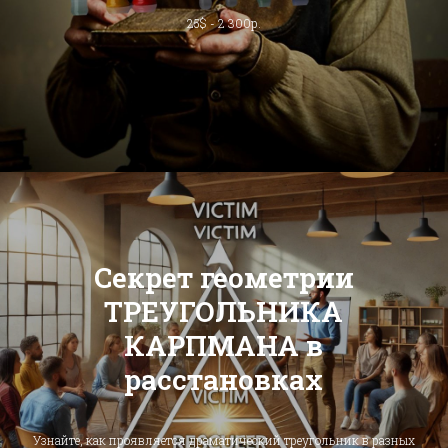
25$ - 2 300р.
Секрет геометрии
ТРЕУГОЛЬНИКА
КАРПМАНА в
расстановках
Узнайте, как проявляется драматический треугольник в разных