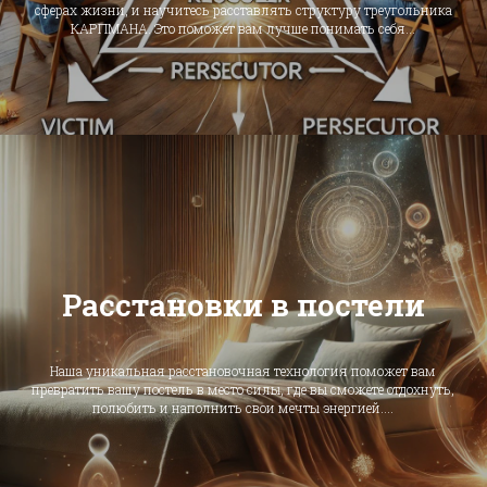
сферах жизни, и научитесь расставлять структуру треугольника
КАРПМАНА. Это поможет вам лучше понимать себя...
Расстановки в постели
Наша уникальная расстановочная технология поможет вам
превратить вашу постель в место силы, где вы сможете отдохнуть,
полюбить и наполнить свои мечты энергией....