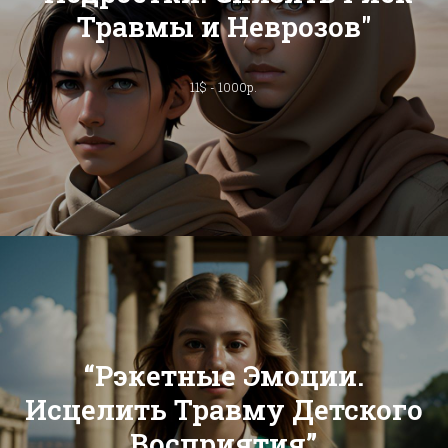
Травмы и Неврозов"
11$ - 1000р.
“Рэкетные Эмоции.
Исцелить Травму Детского
Восприятия”