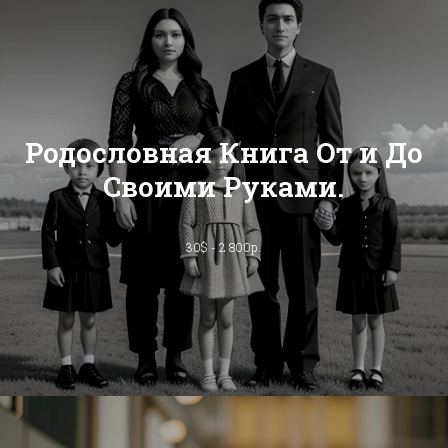
Родословная Книга От и До
Своими Руками.
30$ - 2 800р.