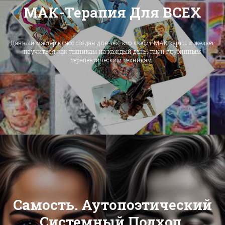
МАК-Терапия Для ВСЕХ
Данный мастер класс создан для тех, кто любит МАК карты и желает
научиться как техникам на каждый день, так и глубинным
терапевтическим техникам.
Самость. Аутопоэтический
Системный Подход.