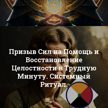
Призыв Сил на Помощь и
Восстановление
Целостности в Трудную
Минуту. Системный
Ритуал.
25$ - 2 300р.