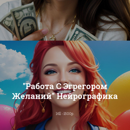
"Работа С Эгрегором
Желаний" Нейрографика
16$ -1500р.