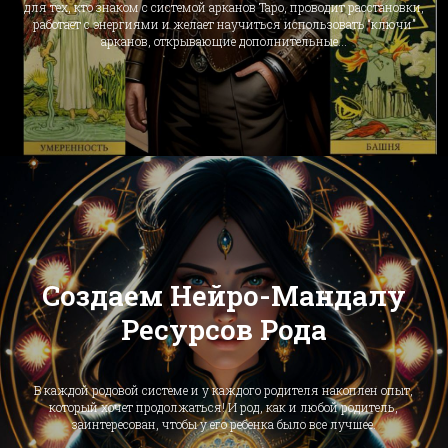
для тех, кто знаком с системой арканов Таро, проводит расстановки,
работает с энергиями и желает научиться использовать “ключи”
арканов, открывающие дополнительные...
Создаем Нейро-Мандалу
Ресурсов Рода
В каждой родовой системе и у каждого родителя накоплен опыт,
который хочет продолжаться! И род, как и любой родитель,
заинтересован, чтобы у его ребенка было все лучшее.