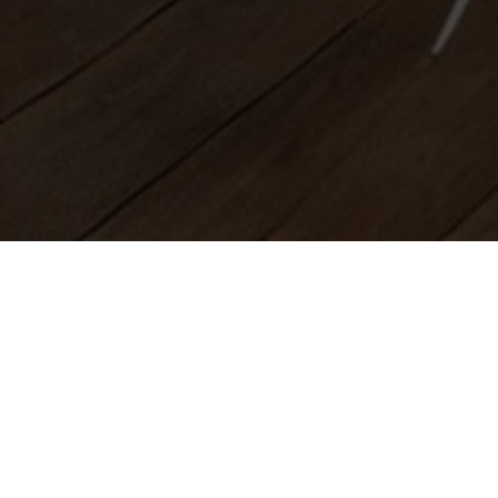
БОЛЬШО
Секрет ге