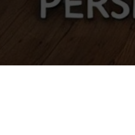
Р-КЛАСС
А КАРПМАНА